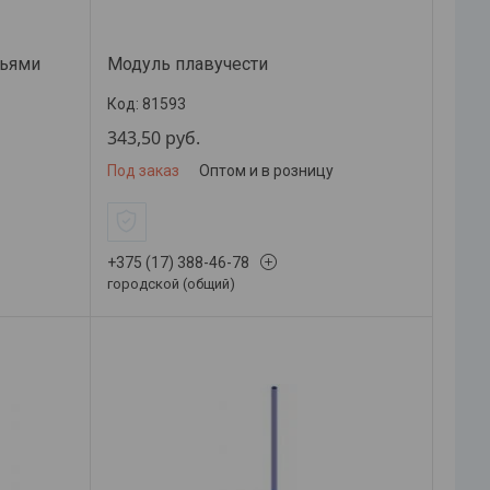
ньями
Модуль плавучести
81593
343,50
руб.
Под заказ
Оптом и в розницу
+375 (17) 388-46-78
городской (общий)