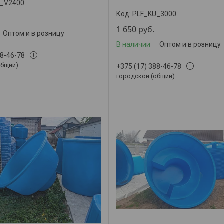
U_V2400
PLF_KU_3000
1 650
руб.
Оптом и в розницу
В наличии
Оптом и в розницу
88-46-78
общий)
+375 (17) 388-46-78
городской (общий)