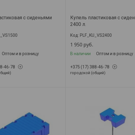
астиковая с сиденьями
Купель пластиковая с сиде
2400 л.
U_VS1500
PLF_KU_VS2400
1 950
руб.
Оптом и в розницу
В наличии
Оптом и в розницу
88-46-78
+375 (17) 388-46-78
общий)
городской (общий)