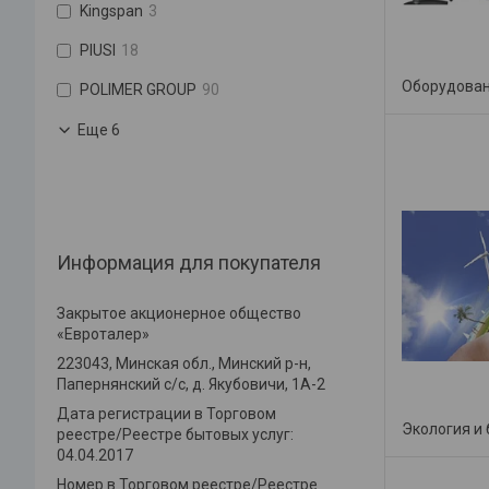
Kingspan
3
PIUSI
18
Оборудован
POLIMER GROUP
90
Еще 6
Информация для покупателя
Закрытое акционерное общество
«Евроталер»
223043, Минская обл., Минский р-н,
Папернянский с/с, д. Якубовичи, 1А-2
Дата регистрации в Торговом
Экология и
реестре/Реестре бытовых услуг:
04.04.2017
Номер в Торговом реестре/Реестре