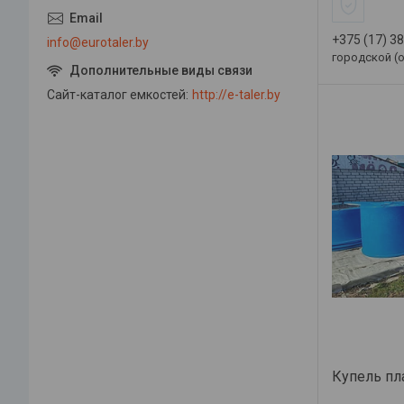
+375 (17) 3
info@eurotaler.by
городской (
Сайт-каталог емкостей
http://e-taler.by
Купель пла