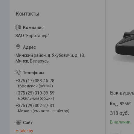
ЗАО "Евроталер"
Минский район, д. Якубовичи, д. 1В,
Минск, Беларусь
+375 (17) 388-46-78
городской (общий)
Бак душев
+375 (29) 310-89-59
мобильный (общий)
82569
+375 (29) 302-27-31
Михаил (емкости - e-taler.by)
318
руб.
В наличии
e-taler.by